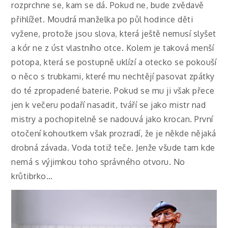
rozprchne se, kam se dá. Pokud ne, bude zvědavě
přihlížet. Moudrá manželka po půl hodince děti
vyžene, protože jsou slova, která ještě nemusí slyšet
a kór ne z úst vlastního otce. Kolem je taková menší
potopa, která se postupně uklízí a otecko se pokouší
o něco s trubkami, které mu nechtějí pasovat zpátky
do té zpropadené baterie. Pokud se mu ji však přece
jen k večeru podaří nasadit, tváří se jako mistr nad
mistry a pochopitelně se nadouvá jako krocan. První
otočení kohoutkem však prozradí, že je někde nějaká
drobná závada. Voda totiž teče. Jenže všude tam kde
nemá s výjimkou toho správného otvoru. No
krůtibrko…