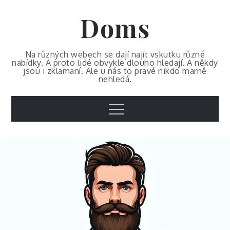
Skip
Doms
to
content
Na různých webech se dají najít vskutku různé
nabídky. A proto lidé obvykle dlouho hledají. A někdy
jsou i zklamaní. Ale u nás to pravé nikdo marně
nehledá.
Menu