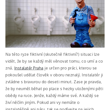
Na této ryze fiktivní (skutečně fiktivní?) situaci lze
vidět, že by se každý měl věnovat tomu, co umí a co
zná.
Instalatér Praha
je určen pro práci, kterou se
pokoušel udělat člověk v oboru neznalý. Instalatér ji
zvládne s bravurou do deseti minut. Zase je pravda,
že by neuměl běhat po place s hezky uloženými pěti
obědy na ruce. Jenže, každý máme své. A každý se
živí něčím jiným. Pokud ani vy nemáte o
instalatéřině ani páru, tak se podívejte na jejich