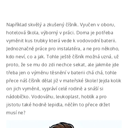
Například skvělý a zkušený číšník. Vyučen v oboru,
hotelová škola, výborný v práci. Doma je potřeba
vyměnit kus trubky která vede k vodovodní baterii.
Jednoznačně práce pro instalatéra, a ne pro někoho,
kdo neví, co a jak. Tohle ještě číšník možná uzná, už
proto, že se mu do zdi nechce sekat, ale jakmile jde
třeba jen o výměnu těsnění v baterii chá chá, tohle
přece náš číšník dělal již v mateřské škole! Jejda kolik
on jich vyměnil, vypráví celé rodině a snáší si
nádobíčko. Vodováhu, leukoplast, hoblík a pro
jistotu také hodně lepidla, něčím to přece držet
musí ne?