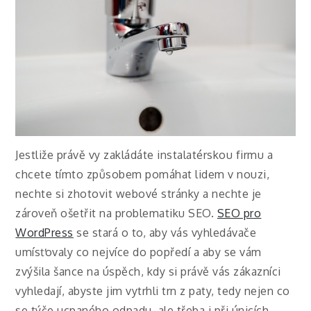
Jestliže právě vy zakládáte instalatérskou firmu a
chcete tímto způsobem pomáhat lidem v nouzi,
nechte si zhotovit webové stránky a nechte je
zároveň ošetřit na problematiku SEO.
SEO pro
WordPress
se stará o to, aby vás vyhledávače
umísťovaly co nejvíce do popředí a aby se vám
zvýšila šance na úspěch, kdy si právě vás zákazníci
vyhledají, abyste jim vytrhli trn z paty, tedy nejen co
se týče ucpaného odpadu, ale třeba i při únicích