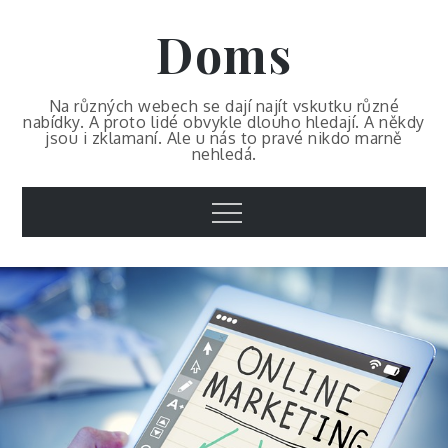
Skip
Doms
to
content
Na různých webech se dají najít vskutku různé
nabídky. A proto lidé obvykle dlouho hledají. A někdy
jsou i zklamaní. Ale u nás to pravé nikdo marně
nehledá.
Menu