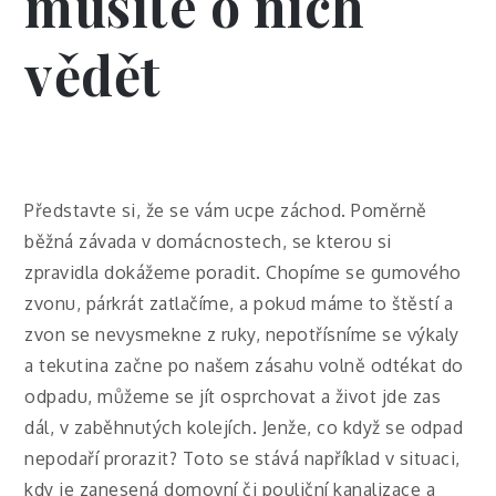
musíte o nich
vědět
Představte si, že se vám ucpe záchod. Poměrně
běžná závada v domácnostech, se kterou si
zpravidla dokážeme poradit. Chopíme se gumového
zvonu, párkrát zatlačíme, a pokud máme to štěstí a
zvon se nevysmekne z ruky, nepotřísníme se výkaly
a tekutina začne po našem zásahu volně odtékat do
odpadu, můžeme se jít osprchovat a život jde zas
dál, v zaběhnutých kolejích.
Jenže, co když se odpad
nepodaří prorazit? Toto se stává například v situaci,
kdy je zanesená domovní či pouliční kanalizace a