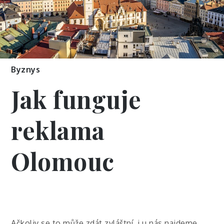
Byznys
Jak funguje
reklama
Olomouc
Ačkoliv se to může zdát zvláštní, i u nás najdeme