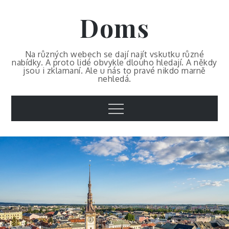
Skip
Doms
to
content
Na různých webech se dají najít vskutku různé
nabídky. A proto lidé obvykle dlouho hledají. A někdy
jsou i zklamaní. Ale u nás to pravé nikdo marně
nehledá.
Menu