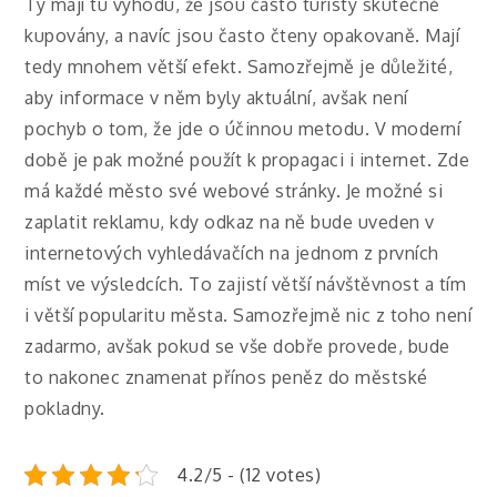
Ty mají tu výhodu, že jsou často turisty skutečně
kupovány, a navíc jsou často čteny opakovaně. Mají
tedy mnohem větší efekt. Samozřejmě je důležité,
aby informace v něm byly aktuální, avšak není
pochyb o tom, že jde o účinnou metodu.
V moderní
době je pak možné použít k propagaci i internet. Zde
má každé město své webové stránky. Je možné si
zaplatit reklamu, kdy odkaz na ně bude uveden v
internetových vyhledávačích na jednom z prvních
míst ve výsledcích. To zajistí větší návštěvnost a tím
i větší popularitu města.
Samozřejmě nic z toho není
zadarmo, avšak pokud se vše dobře provede, bude
to nakonec znamenat přínos peněz do městské
pokladny.
4.2/5 - (12 votes)