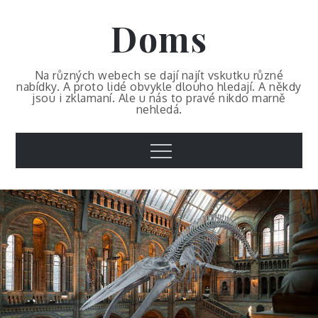
Skip
Doms
to
content
Na různých webech se dají najít vskutku různé
nabídky. A proto lidé obvykle dlouho hledají. A někdy
jsou i zklamaní. Ale u nás to pravé nikdo marně
nehledá.
Menu