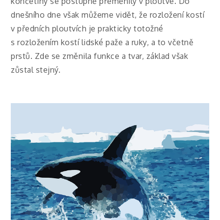
končetiny se postupně přeměnily v ploutve. Do
dnešního dne však můžeme vidět, že rozložení kostí
v předních ploutvích je prakticky totožné
s rozložením kostí lidské paže a ruky, a to včetně
prstů. Zde se změnila funkce a tvar, základ však
zůstal stejný.