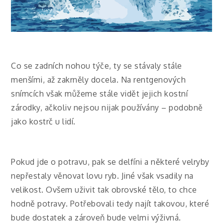
Co se zadních nohou týče, ty se stávaly stále
menšími, až zakrněly docela. Na rentgenových
snímcích však můžeme stále vidět jejich kostní
zárodky, ačkoliv nejsou nijak používány – podobně
jako kostrč u lidí.
Pokud jde o potravu, pak se delfíni a některé velryby
nepřestaly věnovat lovu ryb. Jiné však vsadily na
velikost. Ovšem uživit tak obrovské tělo, to chce
hodně potravy. Potřebovali tedy najít takovou, které
bude dostatek a zároveň bude velmi výživná.