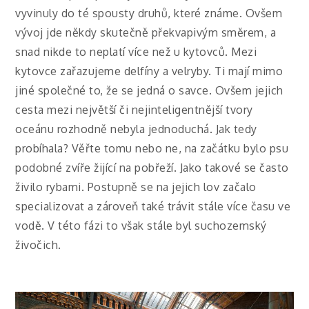
vyvinuly do té spousty druhů, které známe. Ovšem
vývoj jde někdy skutečně překvapivým směrem, a
snad nikde to neplatí více než u kytovců.
Mezi
kytovce zařazujeme delfíny a velryby. Ti mají mimo
jiné společné to, že se jedná o savce. Ovšem jejich
cesta mezi největší či nejinteligentnější tvory
oceánu rozhodně nebyla jednoduchá. Jak tedy
probíhala?
Věřte tomu nebo ne, na začátku bylo psu
podobné zvíře žijící na pobřeží. Jako takové se často
živilo rybami. Postupně se na jejich lov začalo
specializovat a zároveň také trávit stále více času ve
vodě. V této fázi to však stále byl suchozemský
živočich.