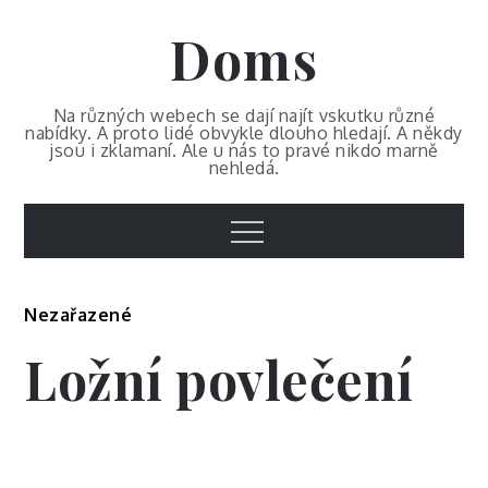
Skip
Doms
to
content
Na různých webech se dají najít vskutku různé
nabídky. A proto lidé obvykle dlouho hledají. A někdy
jsou i zklamaní. Ale u nás to pravé nikdo marně
nehledá.
Menu
Nezařazené
Ložní povlečení