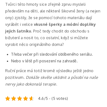
Tvůrci této hmoty sice zřejmě zprvu mysleli
především na děti, ale některé šikovné ženy (a nejen
ony) zjistily, že se pomocí tohoto materiálu dají
vyrábět i velice
vkusné šperky a módní doplňky
jejich šatníku.
Proč tedy chodit do obchodu s
bižuterií a nosit to, co ostatní, když si můžete
vyrobit něco originálního doma?
Třeba večer při sledování oblíbeného seriálu.
Nebo v létě při posezení na zahradě.
Ruční práce má totiž kromě výsledku ještě jedno
pozitivum.
Dokáže skvěle uklidnit a působí na naše
nervy jako dokonalá terapie.
4.6/5 - (5 votes)