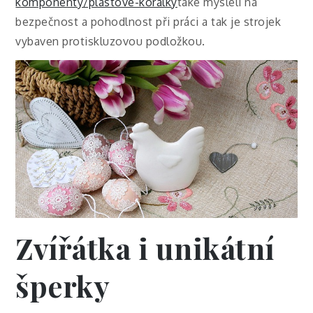
komponenty/plastove-koralky
také mysleli na
bezpečnost a pohodlnost při práci a tak je strojek
vybaven protiskluzovou podložkou.
Zvířátka i unikátní
šperky