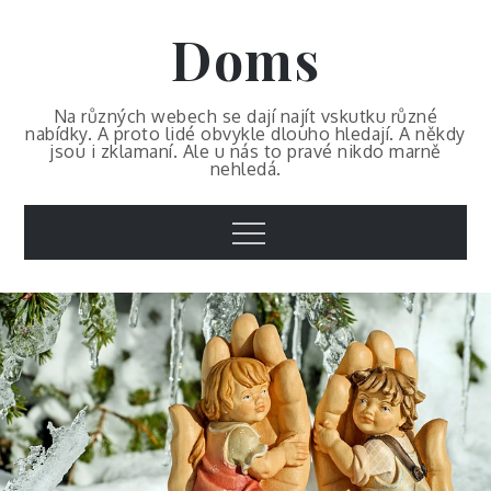
Skip
Doms
to
content
Na různých webech se dají najít vskutku různé
nabídky. A proto lidé obvykle dlouho hledají. A někdy
jsou i zklamaní. Ale u nás to pravé nikdo marně
nehledá.
Menu