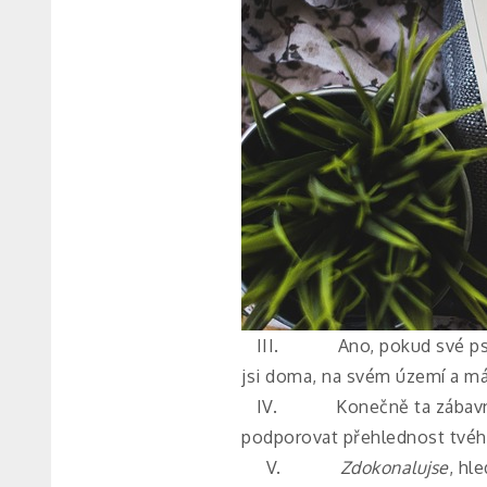
III. Ano, pokud své psaní 
jsi doma, na svém území a máš
IV. Konečně ta zábavnější 
podporovat přehlednost tvéh
V.
Zdokonaluj
se
, hl