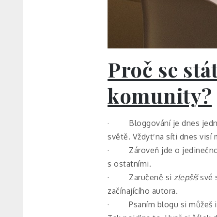
Proč se stá
komunity?
· Bloggování je dnes jednou
světě. Vždyť na síti dnes visí
· Zároveň jde o jedinečnou 
s ostatními.
· Zaručeně si
zlepšíš
své 
začínajícího autora.
· Psaním blogu si můžeš 