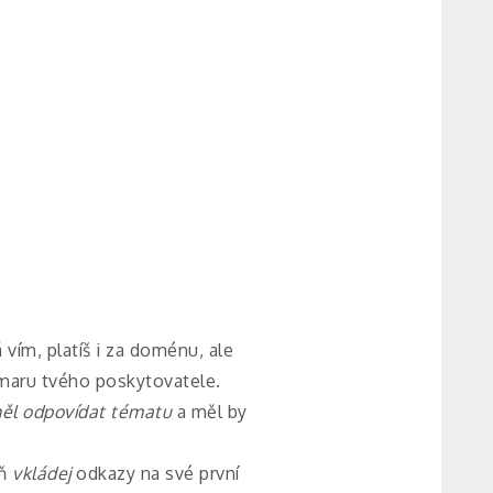
Já vím, platíš i za doménu, ale
zmaru tvého poskytovatele.
ěl odpovídat tématu
a měl by
eň
vkládej
odkazy na své první