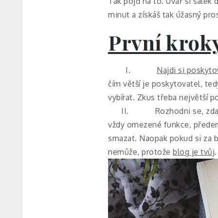
Tak pojď na to. Uvař si šálek 
minut a získáš tak úžasný pro
První krok
I.
Najdi si poskyto
čím větší je poskytovatel, te
vybírat. Zkus třeba největší
II. Rozhodni se, zda si za
vždy omezené funkce, předem
smazat. Naopak pokud si za b
nemůže, protože
blog je tvůj
.