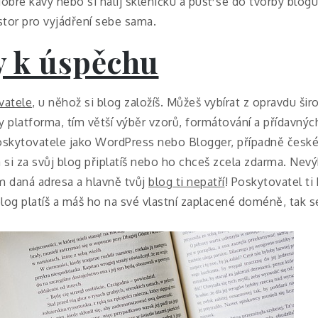
dobré kávy nebo si nalij skleničku a pusť se do tvorby blogu
stor pro vyjádření sebe sama.
y k úspěchu
vatele
, u něhož si blog založíš. Můžeš vybírat z opravdu širo
dy platforma, tím větší výběr vzorů, formátování a přídavný
 poskytovatele jako WordPress nebo Blogger, případně čes
 svůj blog připlatíš nebo ho chceš zcela zdarma. Nev
 daná adresa a hlavně tvůj
blog ti nepatří
! Poskytovatel t
log platíš a máš ho na své vlastní zaplacené doméně, tak s