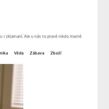
ou i zklamaní. Ale u nás to pravé nikdo marně
nika
Věda
Zábava
Zboží