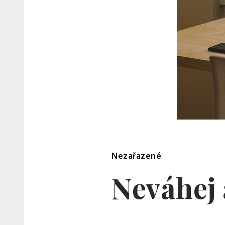
Nezařazené
Neváhej 