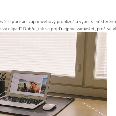
tevři si počítač, zapni webový prohlížeč a vyber si některé
znivý nápad? Dobře, tak se pojď nejprve zamyslet, proč se 