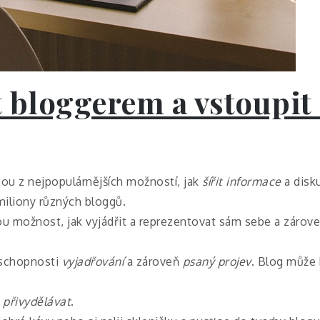
t bloggerem a vstoupit 
 z nejpopulárnějších možností, jak
šířit informace
a disk
 miliony různých bloggů.
možnost, jak vyjádřit a reprezentovat sám sebe a zárov
schopnosti
vyjadřování
a zároveň
psaný projev
. Blog může 
i
přivydělávat
.