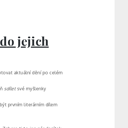
do jejich
utovat aktuální dění po celém
eň
sdílet
své myšlenky
být prvním literárním dílem