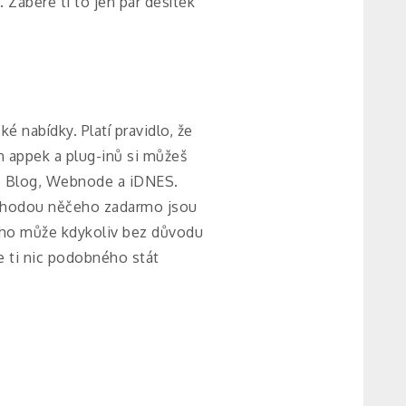
. Zabere ti to jen pár desítek
ké nabídky. Platí pravidlo, že
ch appek a plug-inů si můžeš
ké Blog, Webnode a iDNES.
ýhodou něčeho zadarmo jsou
i ho může kdykoliv bez důvodu
e ti nic podobného stát