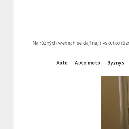
Skip
to
content
Na různých webech se dají najít vskutku různ
Auto
Auto moto
Byznys