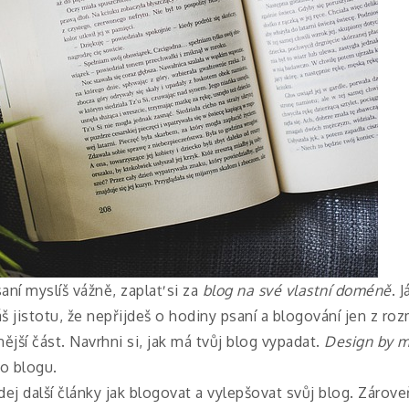
myslíš vážně, zaplať si za
blog na své vlastní doméně
. 
 jistotu, že nepřijdeš o hodiny psaní a blogování jen z ro
část. Navrhni si, jak má tvůj blog vypadat.
Design by m
o blogu.
edej další články jak blogovat a vylepšovat svůj blog. Zárov