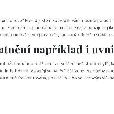
upní rohože
? Pokud ještě nikoliv, pak vám musíme poradit s
toho, kam máte naplánováno je umístit. Zda je použijete jak
upit gumové nebo plastové. Jsou totiž odolné a snadno se 
atnění například i uvn
rohoží. Pomohou totiž zamezit vnášení nečistot do bytů, kan
pořídit ty textilní. Vyrábějí se na PVC základně. Vyrobeny j
sta méně frekventovaná, postačí ty z polyesterovým vlák