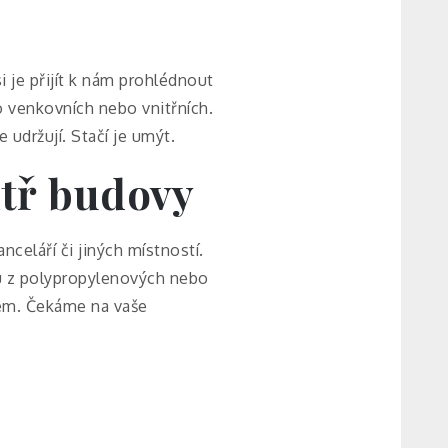
i je přijít k nám prohlédnout
o venkovních nebo vnitřních.
udržují. Stačí je umýt.
itř budovy
celáří či jiných místností.
sou z polypropylenových nebo
nem. Čekáme na vaše