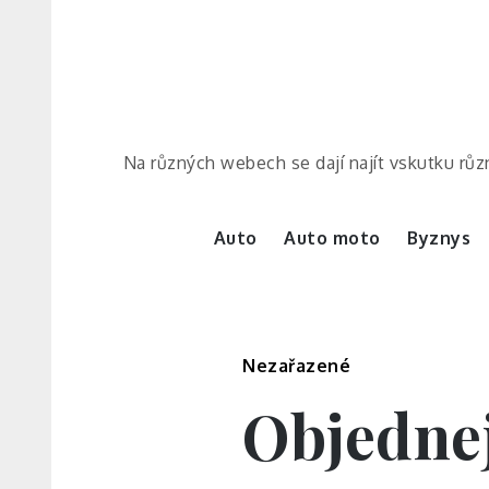
Skip
to
content
Na různých webech se dají najít vskutku různ
Auto
Auto moto
Byznys
Nezařazené
Objednej