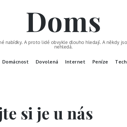
Doms
é nabídky. A proto lidé obvykle dlouho hledají. A někdy js
nehledá.
Domácnost
Dovolená
Internet
Peníze
Tech
te si je u nás