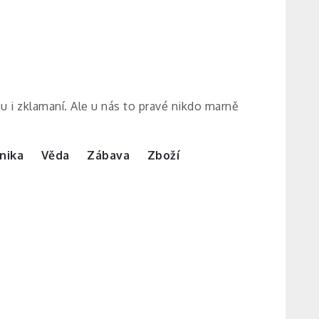
ou i zklamaní. Ale u nás to pravé nikdo marně
nika
Věda
Zábava
Zboží