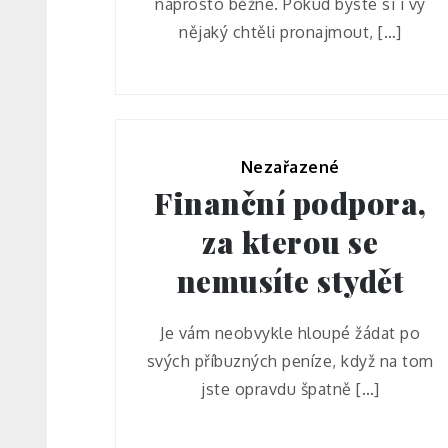
naprosto běžné. Pokud byste si i vy
nějaký chtěli pronajmout, […]
Nezařazené
Finanční podpora,
za kterou se
nemusíte stydět
Je vám neobvykle hloupé žádat po
svých příbuzných peníze, když na tom
jste opravdu špatně […]