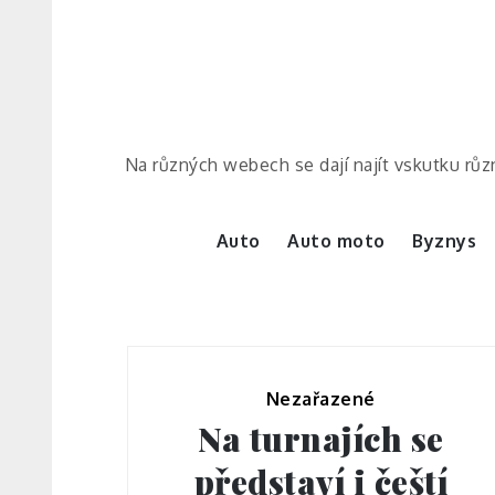
Skip
to
content
Na různých webech se dají najít vskutku různ
Auto
Auto moto
Byznys
Nezařazené
Na turnajích se
představí i čeští