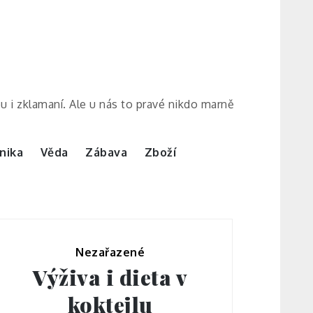
ou i zklamaní. Ale u nás to pravé nikdo marně
nika
Věda
Zábava
Zboží
Nezařazené
Výživa i dieta v
koktejlu