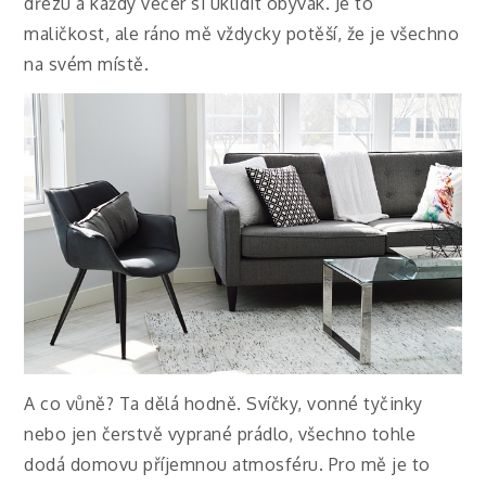
dřezu a každý večer si uklidit obývák. Je to
maličkost, ale ráno mě vždycky potěší, že je všechno
na svém místě.
A co vůně? Ta dělá hodně. Svíčky, vonné tyčinky
nebo jen čerstvě vyprané prádlo, všechno tohle
dodá domovu příjemnou atmosféru. Pro mě je to