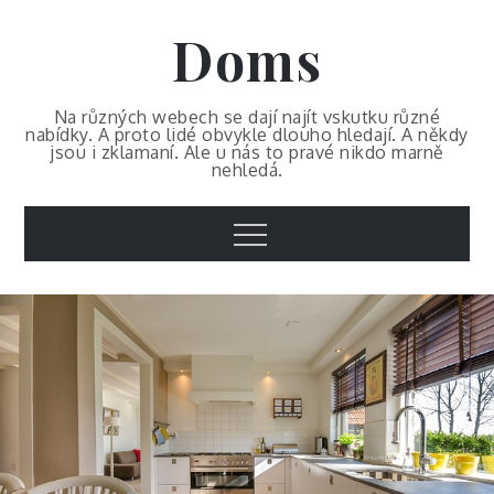
Skip
Doms
to
content
Na různých webech se dají najít vskutku různé
nabídky. A proto lidé obvykle dlouho hledají. A někdy
jsou i zklamaní. Ale u nás to pravé nikdo marně
nehledá.
Menu