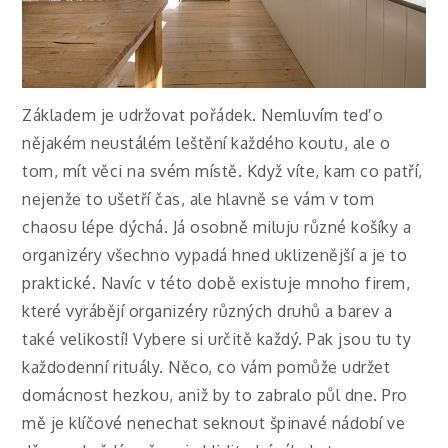
Základem je udržovat pořádek. Nemluvím teď o
nějakém neustálém leštění každého koutu, ale o
tom, mít věci na svém místě. Když víte, kam co patří,
nejenže to ušetří čas, ale hlavně se vám v tom
chaosu lépe dýchá. Já osobně miluju různé košíky a
organizéry všechno vypadá hned uklizenější a je to
praktické. Navíc v této době existuje mnoho firem,
které vyrábějí organizéry různých druhů a barev a
také velikostí! Vybere si určitě každý.
Pak jsou tu ty
každodenní rituály. Něco, co vám pomůže udržet
domácnost hezkou, aniž by to zabralo půl dne. Pro
mě je klíčové nenechat seknout špinavé nádobí ve