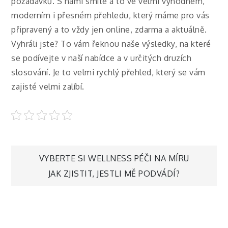
požadavků. S námi smíte a to ve velmi výhodném,
moderním i přesném přehledu, který máme pro vás
připravený a to vždy jen online, zdarma a aktuálně.
Vyhráli jste? To vám řeknou naše výsledky, na které
se podívejte v naší nabídce a v určitých druzích
slosování. Je to velmi rychlý přehled, který se vám
zajisté velmi zalíbí.
Navigace
VYBERTE SI WELLNESS PÉČI NA MÍRU
JAK ZJISTIT, JESTLI MĚ PODVÁDÍ?
pro
příspěvek