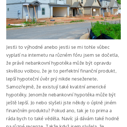
Jestli to výhodné anebo jestli se mi tohle vůbec
vyplatí na internetu na různém fóru jsem se dočetla,
že právě nebankovní hypotéka může být opravdu
skvělou volbou, že je to perfektní finanční produkt,
lepší hypoteční úvěr prý nikde neseženete.
Samozřejmě, že existují také kvalitní americké
hypotéky. Jenomže nebankovní hypotéka může být
ještě lepší. Jo nebo slyšeli jste někdy o úplně jiném
finančním produktu? Pokud ano, tak je to prima a
ráda bych to také věděla. Navíc já dávám také hodně
na různé recenze. Takže když jsem slyšela, že