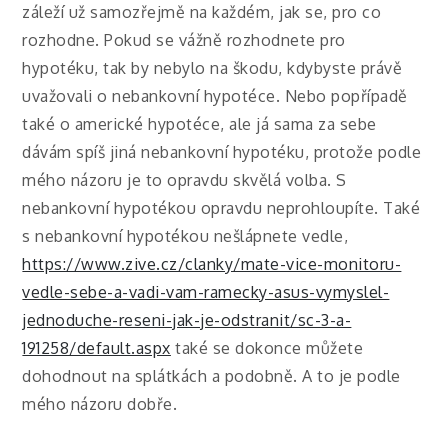
záleží už samozřejmě na každém, jak se, pro co
rozhodne. Pokud se vážně rozhodnete pro
hypotéku, tak by nebylo na škodu, kdybyste právě
uvažovali o nebankovní hypotéce. Nebo popřípadě
také o americké hypotéce, ale já sama za sebe
dávám spíš jiná nebankovní hypotéku, protože podle
mého názoru je to opravdu skvělá volba. S
nebankovní hypotékou opravdu neprohloupíte. Také
s nebankovní hypotékou nešlápnete vedle,
https://www.zive.cz/clanky/mate-vice-monitoru-
vedle-sebe-a-vadi-vam-ramecky-asus-vymyslel-
jednoduche-reseni-jak-je-odstranit/sc-3-a-
191258/default.aspx
také se dokonce můžete
dohodnout na splátkách a podobně. A to je podle
mého názoru dobře.