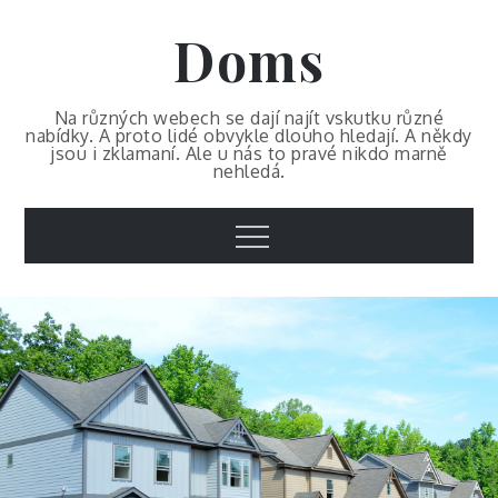
Skip
Doms
to
content
Na různých webech se dají najít vskutku různé
nabídky. A proto lidé obvykle dlouho hledají. A někdy
jsou i zklamaní. Ale u nás to pravé nikdo marně
nehledá.
Menu