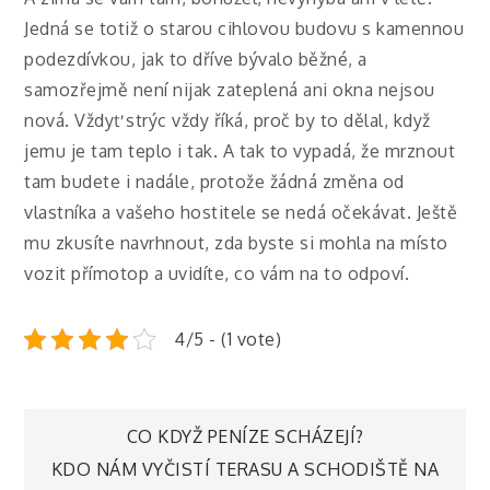
Jedná se totiž o starou cihlovou budovu s kamennou
podezdívkou, jak to dříve bývalo běžné, a
samozřejmě není nijak zateplená ani okna nejsou
nová. Vždyť strýc vždy říká, proč by to dělal, když
jemu je tam teplo i tak. A tak to vypadá, že mrznout
tam budete i nadále, protože žádná změna od
vlastníka a vašeho hostitele se nedá očekávat. Ještě
mu zkusíte navrhnout, zda byste si mohla na místo
vozit
přímotop
a uvidíte, co vám na to odpoví.
4/5 - (1 vote)
Navigace
CO KDYŽ PENÍZE SCHÁZEJÍ?
KDO NÁM VYČISTÍ TERASU A SCHODIŠTĚ NA