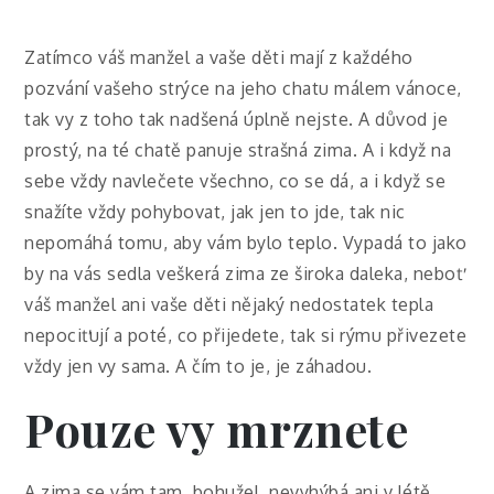
Zatímco váš manžel a vaše děti mají z každého
pozvání vašeho strýce na jeho chatu málem vánoce,
tak vy z toho tak nadšená úplně nejste. A důvod je
prostý, na té chatě panuje strašná zima. A i když na
sebe vždy navlečete všechno, co se dá, a i když se
snažíte vždy pohybovat, jak jen to jde, tak nic
nepomáhá tomu, aby vám bylo teplo. Vypadá to jako
by na vás sedla veškerá zima ze široka daleka, neboť
váš manžel ani vaše děti nějaký nedostatek tepla
nepociťují a poté, co přijedete, tak si rýmu přivezete
vždy jen vy sama. A čím to je, je záhadou.
Pouze vy mrznete
A zima se vám tam, bohužel, nevyhýbá ani v létě.