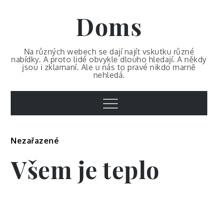
Skip
Doms
to
content
Na různých webech se dají najít vskutku různé
nabídky. A proto lidé obvykle dlouho hledají. A někdy
jsou i zklamaní. Ale u nás to pravé nikdo marně
nehledá.
Menu
Nezařazené
Všem je teplo