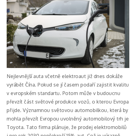
Nejlevnější auta včetně elektroaut již dnes dokáže
vyrábět Čína. Pokud se jí časem podaří zajistit kvalitu
v evropském standartu. Potom může v budoucnu
převzít část světové produkce vozů, o kterou Evropa
přijde.
Významnou světovou automobilkou, která by
mohla převzít Evropou uvolněný automobilový trh je
Toyota. Tato firma plánuje, že prodej elektromobilů
i pro rok 2030 nepřekročí 15% aut. Což je výrazně