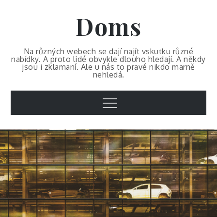
Skip
Doms
to
content
Na různých webech se dají najít vskutku různé
nabídky. A proto lidé obvykle dlouho hledají. A někdy
jsou i zklamaní. Ale u nás to pravé nikdo marně
nehledá.
Menu