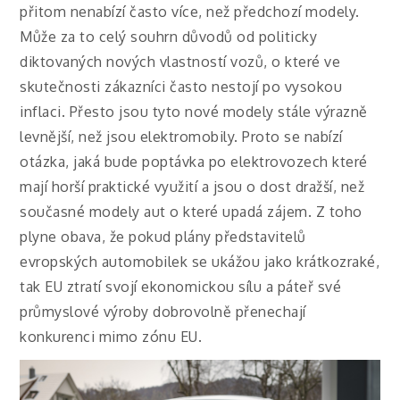
přitom nenabízí často více, než předchozí modely.
Může za to celý souhrn důvodů od politicky
diktovaných nových vlastností vozů, o které ve
skutečnosti zákazníci často nestojí po vysokou
inflaci. Přesto jsou tyto nové modely stále výrazně
levnější, než jsou elektromobily. Proto se nabízí
otázka, jaká bude poptávka po elektrovozech které
mají horší praktické využití a jsou o dost dražší, než
současné modely aut o které upadá zájem.
Z toho
plyne obava, že pokud plány představitelů
evropských automobilek se ukážou jako krátkozraké,
tak EU ztratí svojí ekonomickou sílu a páteř své
průmyslové výroby dobrovolně přenechají
konkurenci mimo zónu EU.