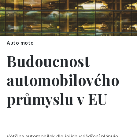
Auto moto
Budoucnost
automobilového
průmyslu v EU
Většina automobilek dle jejich vyjádření plánuje