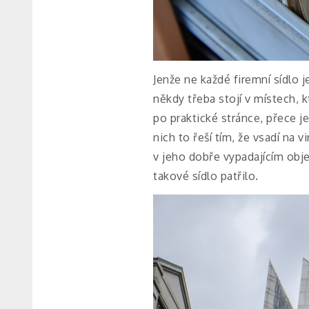
Jenže ne každé firemní sídlo j
někdy třeba stojí v místech, 
po praktické stránce, přece j
nich to řeší tím, že vsadí na v
v jeho dobře vypadajícím obje
takové sídlo patřilo.