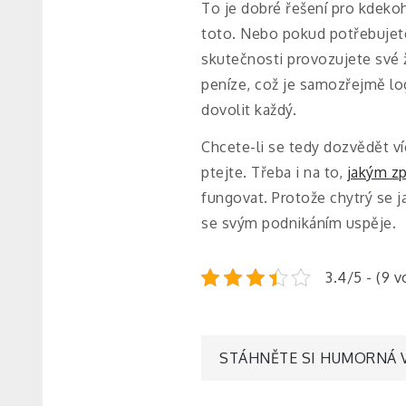
To je dobré řešení pro kdekoh
toto. Nebo pokud potřebujete
skutečnosti provozujete své ž
peníze, což je samozřejmě lo
dovolit každý.
Chcete-li se tedy dozvědět ví
ptejte. Třeba i na to,
jakým z
fungovat. Protože chytrý se j
se svým podnikáním uspěje.
3.4/5 - (9 v
Navigace
STÁHNĚTE SI HUMORNÁ V