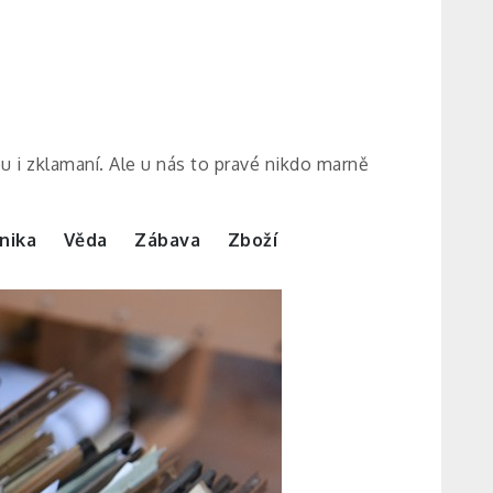
ou i zklamaní. Ale u nás to pravé nikdo marně
nika
Věda
Zábava
Zboží