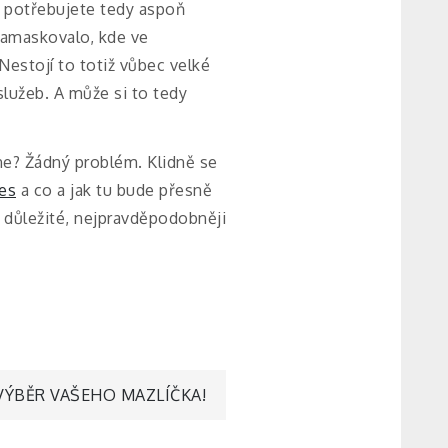
 a potřebujete tedy aspoň
zamaskovalo, kde ve
Nestojí to totiž vůbec velké
lužeb. A může si to tedy
 ne? Žádný problém. Klidně se
es
a co a jak tu bude přesně
e důležité, nejpravděpodobněji
VÝBĚR VAŠEHO MAZLÍČKA!