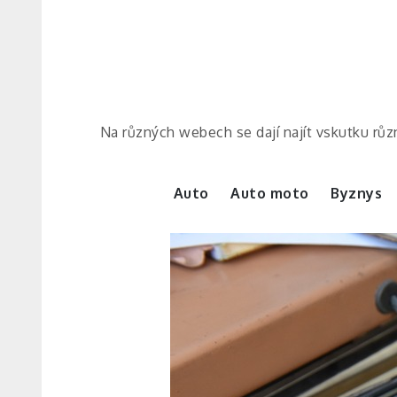
Skip
to
content
Na různých webech se dají najít vskutku různ
Auto
Auto moto
Byznys