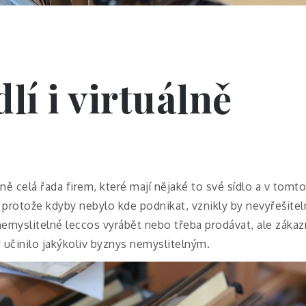
lí i virtuálně
ně celá řada firem, které mají nějaké to své sídlo a v tomto 
 protože kdyby nebylo kde podnikat, vznikly by nevyřešite
myslitelné leccos vyrábět nebo třeba prodávat, ale zákazní
y učinilo jakýkoliv byznys nemyslitelným.