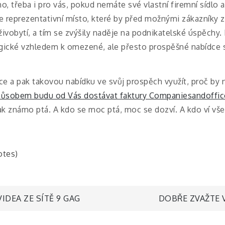
o, třeba i pro vás, pokud nemáte své vlastní firemní sídlo
 reprezentativní místo, které by před možnými zákazníky 
ivobytí, a tím se zvýšily naděje na podnikatelské úspěchy. 
gické vzhledem k omezené, ale přesto prospěšné nabídce s
ce a pak takovou nabídku ve svůj prospěch využít, proč by
působem budu od Vás dostávat faktury Companiesandoffic
ak známo ptá. A kdo se moc ptá, moc se dozví. A kdo ví vš
otes)
IDEA ZE SÍTĚ 9 GAG
DOBŘE ZVAŽTE 