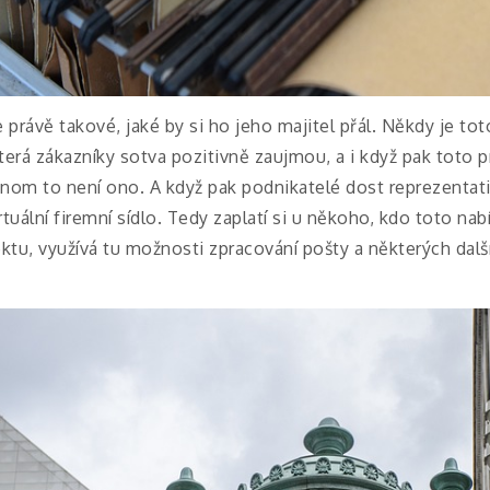
e právě takové, jaké by si ho jeho majitel přál. Někdy je t
která zákazníky sotva pozitivně zaujmou, a i když pak toto
enom to není ono. A když pak podnikatelé dost reprezentati
irtuální firemní sídlo. Tedy zaplatí si u někoho, kdo toto na
ktu, využívá tu možnosti zpracování pošty a některých další