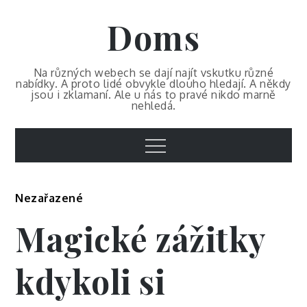
Skip
Doms
to
content
Na různých webech se dají najít vskutku různé
nabídky. A proto lidé obvykle dlouho hledají. A někdy
jsou i zklamaní. Ale u nás to pravé nikdo marně
nehledá.
Menu
Nezařazené
Magické zážitky
kdykoli si