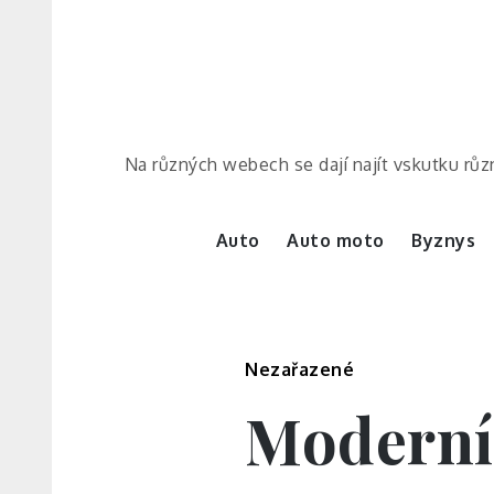
Skip
to
content
Na různých webech se dají najít vskutku různ
Auto
Auto moto
Byznys
Nezařazené
Moderní,