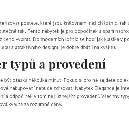
kterizovat postele, které jsou královnami našich ložnic, tak 
kutečně tak. Tento nábytek je pro odpočinek a spaní napros
z čeho vybírat. Do moderních ložnic se hodí jak klasika v p
du a atraktivního designu je dobré dbát i na kvalitu.
r typů a provedení
 být otázka několika minut. Pokud si pro ně zajdete do e-s
takové nakupování nebude zdržovat. Nábytek Elegance je int
ní a odpočinek v tom nejrůznějším provedení. Všechny typy
ová kvalita za rozumné ceny.