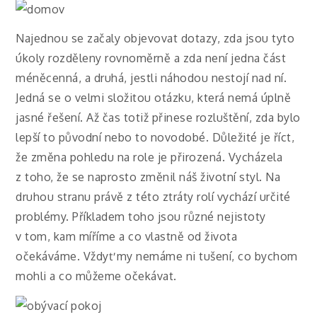
Najednou se začaly objevovat dotazy, zda jsou tyto
úkoly rozděleny rovnoměrně a zda není jedna část
méněcenná, a druhá, jestli náhodou nestojí nad ní.
Jedná se o velmi složitou otázku, která nemá úplně
jasné řešení. Až čas totiž přinese rozluštění, zda bylo
lepší to původní nebo to novodobé. Důležité je říct,
že změna pohledu na role je přirozená. Vycházela
z toho, že se naprosto změnil náš životní styl. Na
druhou stranu právě z této ztráty rolí vychází určité
problémy. Příkladem toho jsou různé nejistoty
v tom, kam míříme a co vlastně od života
očekáváme. Vždyť my nemáme ni tušení, co bychom
mohli a co můžeme očekávat.