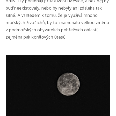
odliv. I ty podléhají přitažlivosti Měsíce, a bez něj by
buď neexistovaly, nebo by nebyly ani zdaleka tak
silné. A vzhledem k tomu, že je využívá mnoho
mořských živočichů, by to znamenalo velkou změnu
v podmořských obyvatelích pobřežních oblastí,
zejména pak korálových útesů.