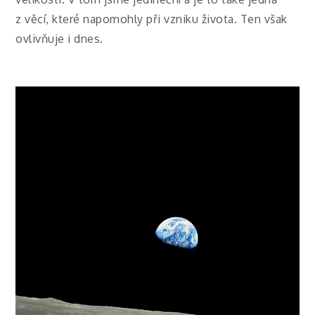
z věcí, které napomohly při vzniku života. Ten však
ovlivňuje i dnes.