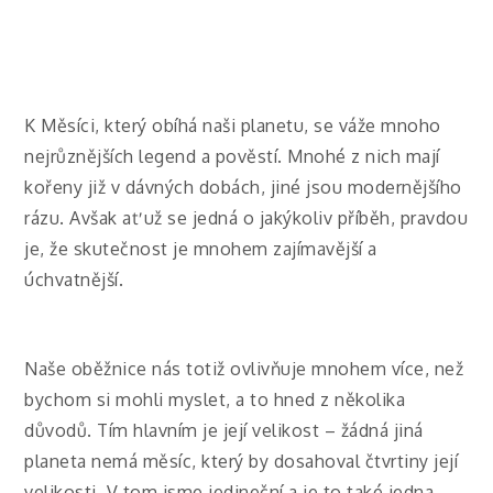
K Měsíci, který obíhá naši planetu, se váže mnoho
nejrůznějších legend a pověstí. Mnohé z nich mají
kořeny již v dávných dobách, jiné jsou modernějšího
rázu. Avšak ať už se jedná o jakýkoliv příběh, pravdou
je, že skutečnost je mnohem zajímavější a
úchvatnější.
Naše oběžnice nás totiž ovlivňuje mnohem více, než
bychom si mohli myslet, a to hned z několika
důvodů. Tím hlavním je její velikost – žádná jiná
planeta nemá měsíc, který by dosahoval čtvrtiny její
velikosti. V tom jsme jedineční a je to také jedna