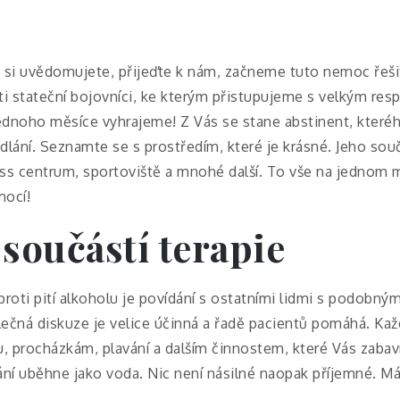
ý si uvědomujete, přijeďte k nám, začneme tuto nemoc řešit
 ti stateční bojovníci, ke kterým přistupujeme s velkým r
dnoho měsíce vyhrajeme! Z Vás se stane abstinent, kteréh
lání. Seznamte se s prostředím, které je krásné. Jeho sou
ess centrum, sportoviště a mnohé další. To vše na jednom
mocí!
 součástí terapie
oti pití alkoholu je povídání s ostatními lidmi s podobn
olečná diskuze je velice účinná a řadě pacientů pomáhá. 
, procházkám, plavání a dalším činnostem, které Vás zabaví
ní uběhne jako voda. Nic není násilné naopak příjemné. Mát