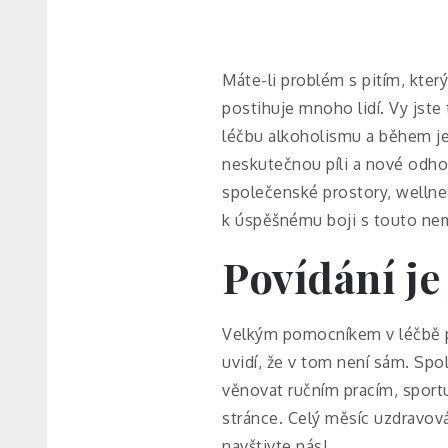
Máte-li problém s pitím, kter
postihuje mnoho lidí. Vy jste
léčbu alkoholismu
a během je
neskutečnou píli a nové odhod
společenské prostory, welln
k úspěšnému boji s touto ne
Povídání je
Velkým pomocníkem v léčbě pr
uvidí, že v tom není sám. Sp
věnovat ručním pracím, sportu
stránce. Celý měsíc uzdravová
navštivte nás!