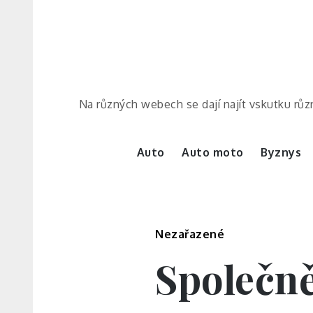
Skip
to
content
Na různých webech se dají najít vskutku různ
Auto
Auto moto
Byznys
Nezařazené
Společn