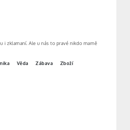
ou i zklamaní. Ale u nás to pravé nikdo marně
nika
Věda
Zábava
Zboží