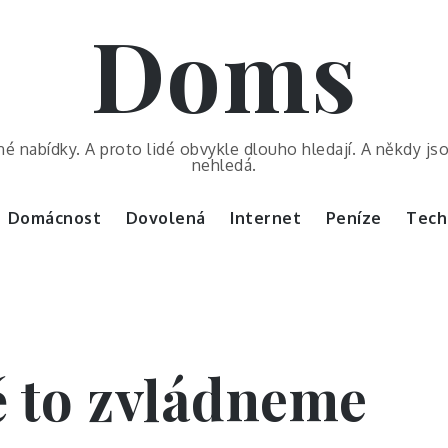
Doms
é nabídky. A proto lidé obvykle dlouho hledají. A někdy js
nehledá.
Domácnost
Dovolená
Internet
Peníze
Tech
ě to zvládneme