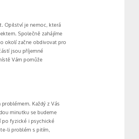
. Opilství je nemoc, která
espektem. Společně zahájíme
o okolí začne obdivovat pro
částí jsou příjemné
 místě Vám pomůže
ým problémem. Každý z Vás
Každou minutku se budeme
 po fyzické i psychické
e-li problém s pitím,