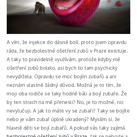
A vím, že injekce do dásně bolí, proto jsem opravdu
ráda, že bezbolestné ošetření zubů v Praze existuje.
A taky to pravidelně využívám, protože kdyby mě
ošetření zubů bolelo, asi bych to tam psychicky
nevydržela. Opravdu se moc bojím zubařů a ani
neznám vlastně žádný důvod. Možná je to tím, že
moji oba rodiče se taky hodně báli a bojí zubaře. Že
by ten strach na mě přenesli? No, je to možné, nic
nevylučuji. A jak to máte vy se zubaři? Taky se bojíte
nebo je vám zubař úplně ukradený? Myslím si, že
hlavně děti se bojí zubařů. A pokud vás taky zajímá
bezbolestné ošetření zubů v Praze
, tak se nebojte a