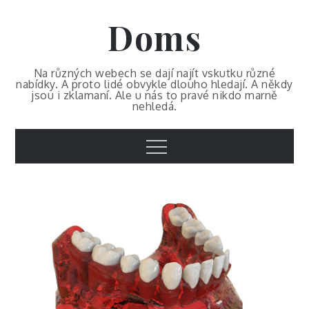
Skip
Doms
to
content
Na různých webech se dají najít vskutku různé
nabídky. A proto lidé obvykle dlouho hledají. A někdy
jsou i zklamaní. Ale u nás to pravé nikdo marně
nehledá.
Menu