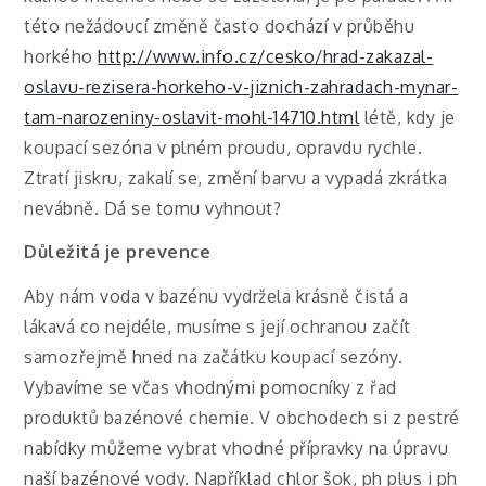
této nežádoucí změně často dochází v průběhu
horkého
http://www.info.cz/cesko/hrad-zakazal-
oslavu-rezisera-horkeho-v-jiznich-zahradach-mynar-
tam-narozeniny-oslavit-mohl-14710.html
létě, kdy je
koupací sezóna v plném proudu, opravdu rychle.
Ztratí jiskru, zakalí se, změní barvu a vypadá zkrátka
nevábně. Dá se tomu vyhnout?
Důležitá je prevence
Aby nám voda v bazénu vydržela krásně čistá a
lákavá co nejdéle, musíme s její ochranou začít
samozřejmě hned na začátku koupací sezóny.
Vybavíme se včas vhodnými pomocníky z řad
produktů bazénové chemie. V obchodech si z pestré
nabídky můžeme vybrat vhodné přípravky na úpravu
naší bazénové vody. Například chlor šok, ph plus i ph