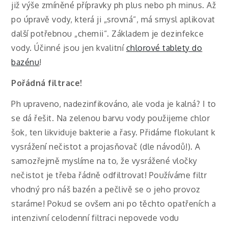
již výše zmíněné přípravky ph plus nebo ph minus. Až
po úpravě vody, která ji „srovná“, má smysl aplikovat
další potřebnou „chemii“. Základem je dezinfekce
vody. Účinné jsou jen kvalitní
chlorové tablety do
bazénu
!
Pořádná filtrace!
Ph upraveno, nadezinfikováno, ale voda je kalná? I to
se dá řešit. Na zelenou barvu vody použijeme chlor
šok, ten likviduje bakterie a řasy. Přidáme flokulant k
vysrážení nečistot a projasňovač (dle návodů!). A
samozřejmě myslíme na to, že vysrážené vločky
nečistot je třeba řádně odfiltrovat! Používáme filtr
vhodný pro náš bazén a pečlivě se o jeho provoz
staráme!
Pokud se ovšem ani po těchto opatřeních a
intenzivní celodenní filtraci nepovede vodu