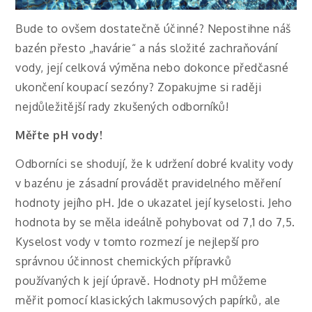
Bude to ovšem dostatečně účinné? Nepostihne náš
bazén přesto „havárie“ a nás složité zachraňování
vody, její celková výměna nebo dokonce předčasné
ukončení koupací sezóny? Zopakujme si raději
nejdůležitější rady zkušených odborníků!
Měřte pH vody!
Odborníci se shodují, že k udržení dobré kvality vody
v bazénu je zásadní provádět pravidelného měření
hodnoty jejího pH. Jde o ukazatel její kyselosti. Jeho
hodnota by se měla ideálně pohybovat od 7,1 do 7,5.
Kyselost vody v tomto rozmezí je nejlepší pro
správnou účinnost chemických přípravků
používaných k její úpravě. Hodnoty pH můžeme
měřit pomocí klasických lakmusových papírků, ale