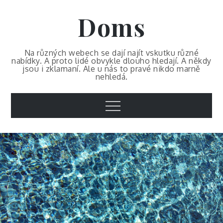
Skip
Doms
to
content
Na různých webech se dají najít vskutku různé
nabídky. A proto lidé obvykle dlouho hledají. A někdy
jsou i zklamaní. Ale u nás to pravé nikdo marně
nehledá.
Menu