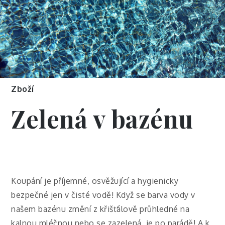
Zboží
Zelená v bazénu
Koupání je příjemné, osvěžující a hygienicky
bezpečné jen v čisté vodě! Když se barva vody v
našem bazénu změní z křišťálově průhledné na
kalnou mléčnou nebo se zazelená, je po parádě! A k