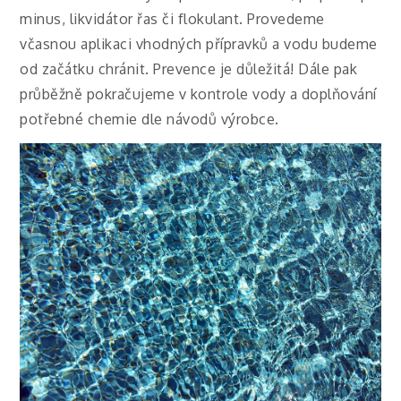
minus, likvidátor řas či flokulant. Provedeme
včasnou aplikaci vhodných přípravků a vodu budeme
od začátku chránit. Prevence je důležitá! Dále pak
průběžně pokračujeme v kontrole vody a doplňování
potřebné chemie dle návodů výrobce.