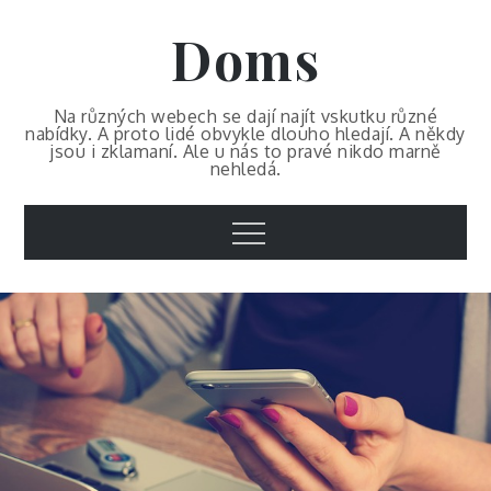
Skip
Doms
to
content
Na různých webech se dají najít vskutku různé
nabídky. A proto lidé obvykle dlouho hledají. A někdy
jsou i zklamaní. Ale u nás to pravé nikdo marně
nehledá.
Menu