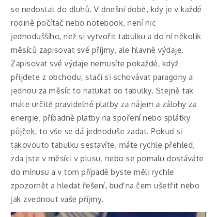
se nedostat do dluhů. V dnešní době, kdy je v každé
rodině počítač nebo notebook, není nic
jednoduššího, než si vytvořit tabulku a do ní několik
měsíců zapisovat své příjmy, ale hlavně výdaje.
Zapisovat své výdaje nemusíte pokaždé, když
přijdete z obchodu, stačí si schovávat paragony a
jednou za měsíc to naťukat do tabulky. Stejně tak
máte určitě pravidelné platby za nájem a zálohy za
energie, případně platby na spoření nebo splátky
půjček, to vše se dá jednoduše zadat. Pokud si
takovouto tabulku sestavíte, máte rychle přehled,
zda jste v měsíci v plusu, nebo se pomalu dostáváte
do mínusu a v tom případě byste měli rychle
zpozornět a hledat řešení, buď na čem ušetřit nebo
jak zvednout vaše příjmy.